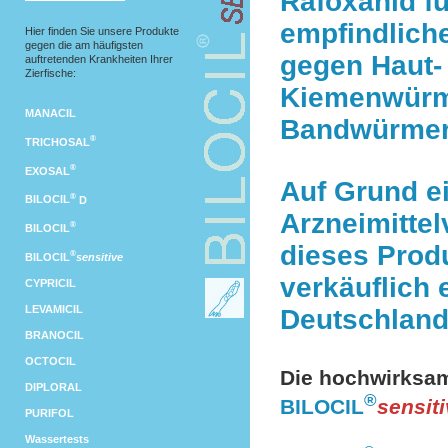
Rafoxanid fü
empfindlich
Hier finden Sie unsere Produkte
gegen die am häufigsten
gegen Haut-
auftretenden Krankheiten Ihrer
Zierfische:
Kiemenwürm
MANACIL
Bandwürmer
®
TRICHOSAL
®
EXOSAL
Auf Grund e
®
BILOCIL
D
Arzneimitte
®
BILOCIL
dieses Produ
®
BILOCIL
sensitive
verkäuflich 
CYPRICIL
LEVAMICIL
Deutschland
BRANOCIL
OCTOCIL
Die hochwirksam
DIPLORAL
®
BILOCIL
sensit
PURIFOL
Wassertests