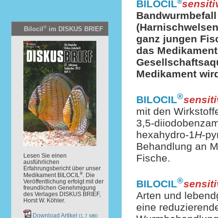
®
BILOCIL
sensiti
Bandwurmbefall 
(Harnischwelsen
®
Bilocil
im DISKUS BRIEF
ganz jungen Fis
das Medikament 
Gesellschaftsaq
Medikament wird
®
BILOCIL
sensit
mit den Wirkstoff
3,5-diiodobenzam
hexahydro-1
H
-py
Behandlung an M
Lesen Sie einen
Fische.
ausführlichen
Erfahrungsbericht über unser
®
Medikament BILOCIL
. Die
®
Veröffentlichung erfolgt mit der
BILOCIL
sensit
freundlichen Genehmigung
Arten und lebend
des Verlages DISKUS BRIEF,
Horst W. Köhler.
eine reduzierende
Download Artikel
[1,7 MB]