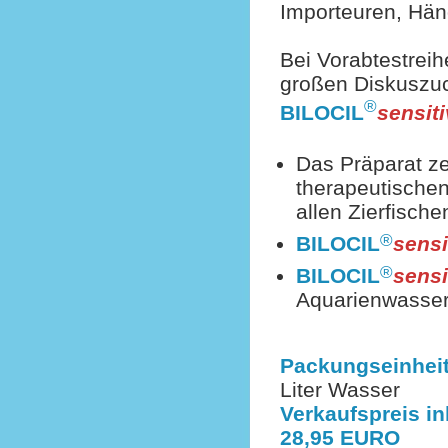
Importeuren, Hän
Bei Vorabtestreih
großen Diskuszuc
®
BILOCIL
sensit
Das Präparat ze
therapeutischen
allen Zierfische
®
BILOCIL
sensi
®
BILOCIL
sensi
Aquarienwasser
Packungseinhei
Liter Wasser
Verkaufspreis in
28,95 EURO