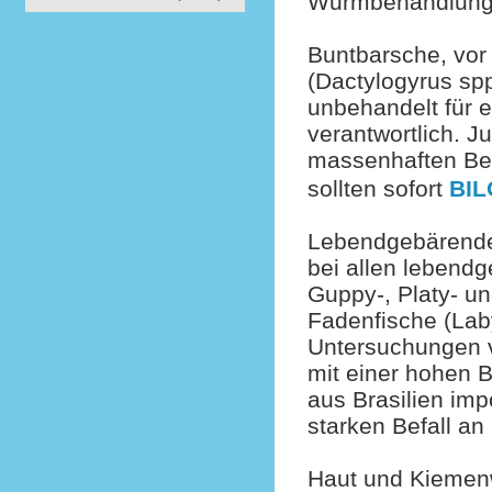
Wurmbehandlung
Buntbarsche, vor
(Dactylogyrus spp
unbehandelt für 
verantwortlich. J
massenhaften Bef
sollten sofort
BIL
Lebendgebärende 
bei allen lebend
Guppy-, Platy- u
Fadenfische (Laby
Untersuchungen v
mit einer hohen B
aus Brasilien imp
starken Befall a
Haut und Kiemenw