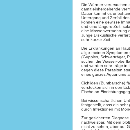
Die Würmer verursachen e
damit einhergehende verm
Dauer kommt es unbehande
Untergang und Zerfall de
können eine gewisse Immu
und eine längere Zeit, sol
eine Massenvermehrung de
Junge Diskusfische verfär
sehr kurzer Zeit.
Die Erkrankungen an Haut
allge-meinen Symptomen 
(Guppies, Schwerträger, Pl
suchen die Wasser-oberfl
und werden sehr träge in
gegen diese Parasiten st
eines ganzes Aquariums a
Cichliden (Buntbarsche) fä
verstecken sich in den Ec
Fische an Einrichtungsge
Bei wissenschaftlichen Un
festgestellt, dass ein sehr
durch Infektionen mit Mo
Zur gesicherten Diagnose 
nachweisbar. Mit dem blo
nicht zu sehen, aber auf 