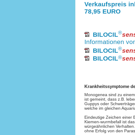
Verkaufspreis in
78,95 EURO
®
BILOCIL
sens
Informationen von
®
BILOCIL
sens
®
BILOCIL
sens
Krankheitssymptome de
Monogenea sind zu einem g
ist gemeint, dass z.B. le
Guppys oder Schwerträger
welche im gleichen Aquari
Eindeutige Zeichen einer 
Kiemen-wurmbefall ist das
würgeähnlichen Verhalten
ohne Erfolg von den Parasi