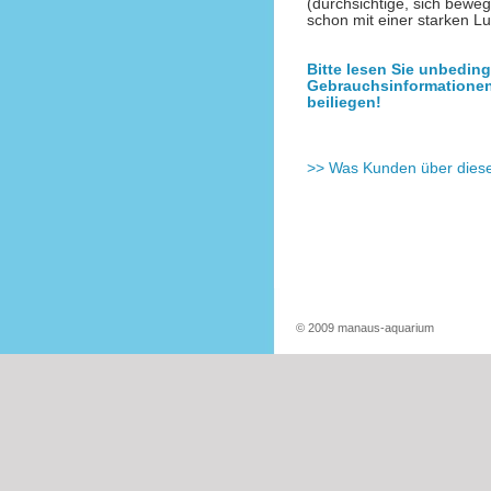
(durchsichtige, sich bewe
schon mit einer starken L
Bitte lesen Sie unbedin
Gebrauchsinformationen
beiliegen!
>> Was Kunden über dies
© 2009 manaus-aquarium