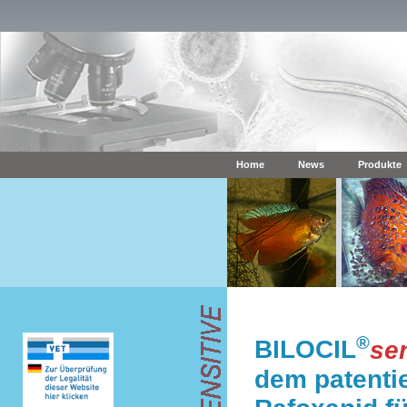
Home
News
Produkte
®
BILOCIL
sen
dem patentie