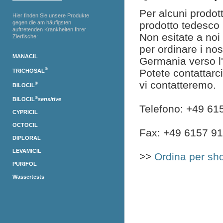
Per alcuni prodott
Hier finden Sie unsere Produkte
gegen die am häufigsten
prodotto tedesco 
auftretenden Krankheiten Ihrer
Non esitate a noi 
Zierfische:
per ordinare i nos
MANACIL
Germania verso l'I
®
Potete contattarci
TRICHOSAL
vi contatteremo.
®
BILOCIL
®
BILOCIL
sensitive
Telefono: +49 6
CYPRICIL
OCTOCIL
Fax: +49 6157 9
DIPLORAL
LEVAMICIL
>>
Ordina per s
PURIFOL
Wassertests