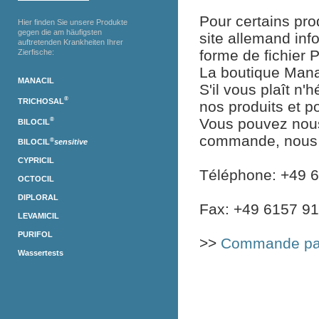
Pour certains pro
Hier finden Sie unsere Produkte
gegen die am häufigsten
site allemand inf
auftretenden Krankheiten Ihrer
forme de fichier 
Zierfische:
La boutique Mana
MANACIL
S'il vous plaît n
®
TRICHOSAL
nos produits et 
Vous pouvez nous 
®
BILOCIL
commande, nous 
®
BILOCIL
sensitive
CYPRICIL
Téléphone: +49 
OCTOCIL
DIPLORAL
Fax: +49 6157 9
LEVAMICIL
PURIFOL
>>
Commande par 
Wassertests