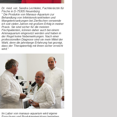
Dr. med. vet. Sandra Lechleiter, Fachtierärztin für
Fische in D-75305 Neuenbürg
" Die Produkte von Manaus-Aquarium zur
Behandlung von Infektionskrankheiten und
Mangelerkrankungen bei Zierfischen verwende
ich seit vielen Jahren mit großem Erfolg in meiner
Praxis. Sie sind sicher für die meisten
Fischpatienten, können daher auch bei einem
Artenaquarium eingesetzt werden und haben in
der Regel keine Nebenwirkungen. Nach einer
professionellen Diagnose sind sie mein Mittel der
Wahl, denn die jahrelange Erfahrung hat gezeigt,
dass der Therapieerfolg mit ihnen sicher erreicht
wird."
Im Labor von manaus-aquarium wird eigene
Forschung und Produktentwicklung betrieben,