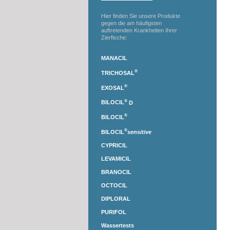
Hier finden Sie unsere Produkte
gegen die am häufigsten
auftretenden Krankheiten Ihrer
Zierfische:
MANACIL
®
TRICHOSAL
®
EXOSAL
®
BILOCIL
D
®
BILOCIL
®
BILOCIL
sensitive
CYPRICIL
LEVAMICIL
BRANOCIL
OCTOCIL
DIPLORAL
PURIFOL
Wassertests