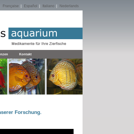
|
Française
|
Español
|
Italiano
|
Nederlands
enzen
Kontakt
nserer Forschung.