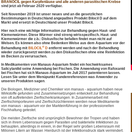
BRANOCIL gegen Karpfenläuse und alle anderen parasitischen Krebse
sind jetzt ab Februar 2020 verfügbar.
Seit November 2019 ist unser neues und an die gesetzlichen
Bestimmungen in Deutschland angepaßtes Produkt Bilocil D auf dem
Markt und ersetzt in Deutschland unser Produkt Bilocil.
Hier noch eine wichtige Information zur Behandlung gegen Haut- und
Kiemenwürmer. Diese Würmer sind streng wirtsspezifisch.
Haut- und
Kiemenwürmer die z.b.: Diskusfische befallen findet man nicht auf
Welsen. Es können also ohne Bedenken Welse aus dem Aquarium vor der
®
Behandlung mit
BILOCIL
D
entfernt werden und nach der Behandlung
wieder zurückgesetzt werden zu den Diskusfischen ohne eine Reinfektion
im Becken zu verursachen.
In Medikamenten von Manaus-Aquarium findet ein hochwirksames
Salicylanilid seine Anwendung bei Fischen. Die Anwendung von Rafoxanid
bei Fischen hat sich Manaus-Aquarium im Juli 2017 patentieren lassen.
Lesen Sie unter dem Menüpunkt Kundenreferenzen was Anwender zu
unseren Produkten sagen
.
Die Biologen, Mediziner und Chemiker von manaus - aquarium haben neue
Wirkstoffe gefunden und Zusammensetzungen entwickelt zur Behandlung
von oft auftretenden Zierfischerkrankungen. In Zusammenarbeit mit
Zierfischimporteuren und Zierfischzüchtereien werden neue Medikamente
von manaus - aquarium vor der Markteinführung in der professionellen
Fischhaltung getestet.
Die meisten Zierfische sind ursprünglich Bewohner der Tropen und haben
sich in ihrem Lebensraum gegen Parasiten und bakterielle Infektionen zu
behaupten, allerdings in einem, in der Regel sehr großen Lebensraum mit
Milionen Litern an Wasser. Hierdurch ist der Infektionsdruck stark vermindert.