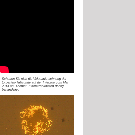
Schauen Sie sich die Videoaufzeichnung der
Experten-Talkrunde auf der Interzoo vom Mai
2014 an. Thema:- Fischkrankheiten richtig
behandeln-.