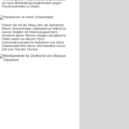
um neue Behandlungsmöglichkeiten gegen
Fischkrankheiten zu finden.
Fahren Sie mit der Maus über die Aufnahme!
Dieser Schwertträger (Xiphophorus hellerii) ist
massiv befallen mit Hakensaugwürmern.
Hunderte dieser Würmer hängen wie gläserne
Fäden außen an diesem Fisch
(stereomikroskopische Aufnahme von oben).
Unbehandelt führt dieser Wurmbefall in kurzer
Zeit zum Tod des Fisches.