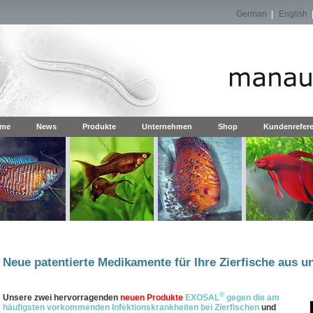
German
|
English
me
News
Produkte
Unternehmen
Shop
Kundenrefer
Neue patentierte Medikamente für Ihre Zierfische aus u
®
Unsere zwei hervorragenden
neuen Produkte
EXOSAL
gegen die am
häufigsten vorkommenden Infektionskrankheiten bei Zierfischen
und